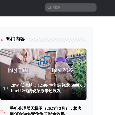
热门内容
28W 低功耗 i5-1250P 性能超锐龙 5600X，
1 /
Intel 12代的硬菜原来还没发
手机处理器天梯图（2025年2月），极客
2 /
湾/3DMark/安兔兔/GB6全收集