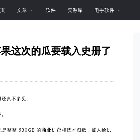
页
文章
软件
资源库
电手软件
，苹果这次的瓜要载入史册了
理还真不多见。
果。
说是整整
630GB
的商业机密和技术图纸，被人给扒