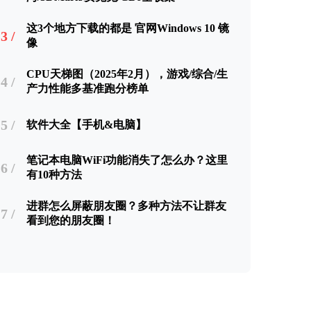
这3个地方下载的都是 官网Windows 10 镜
3 /
像
CPU天梯图（2025年2月），游戏/综合/生
4 /
产力性能多基准跑分榜单
5 /
软件大全【手机&电脑】
笔记本电脑WiFi功能消失了怎么办？这里
6 /
有10种方法
进群怎么屏蔽朋友圈？多种方法不让群友
7 /
看到您的朋友圈！