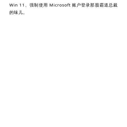
话又说回来，虽然微软画的这个“无密码未来”的饼很
香，通行密钥的优势也很明显：更安全、登录更快、
不用担心换手机号收不到验证码。
但，作为被科技大厂套路过无数次的小忆，还是要忍
不住吐槽两句。
这波强推通行密钥，多少又有点之前强行自动更新
Win 11
、强制使用
Microsoft
账户登录那股霸道总裁
的味儿。