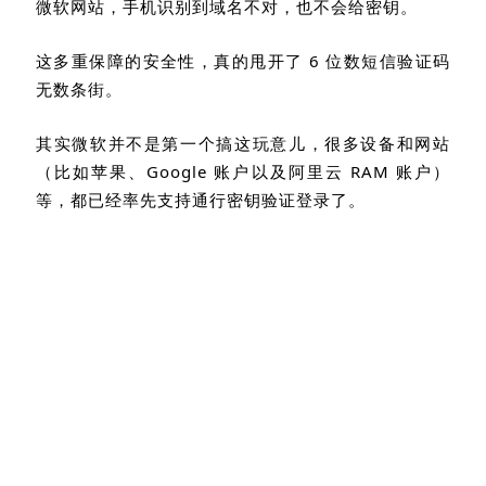
在这个过程中，你的指纹和人脸数据，
只留在手机本
地
，微软是看不见的。
同时它还完全免疫钓鱼网站。因为
Passkey
是
跟官方
域名绑定
的，就算黑客做了一个长得一模一样的山寨
微软网站，手机识别到域名不对，也不会给密钥。
这多重保障的安全性，真的甩开了
6
位数短信验证码
无数条街。
其实微软并不是第一个搞这玩意儿，很多设备和网站
（比如苹果、
Google
账户以及阿里云
RAM
账户）