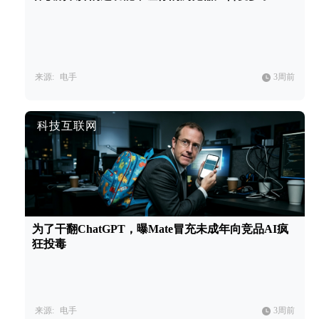
来源:
电手
3周前
科技互联网
为了干翻ChatGPT，曝Mate冒充未成年向竞品AI疯
狂投毒
来源:
电手
3周前