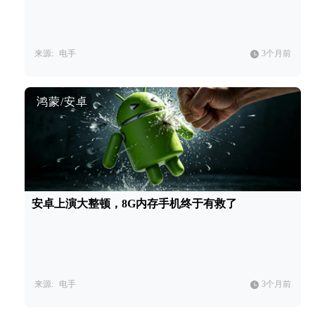
来源:
电手
3个月前
鸿蒙/安卓
安卓上演大整顿，8G内存手机终于有救了
来源:
电手
3个月前