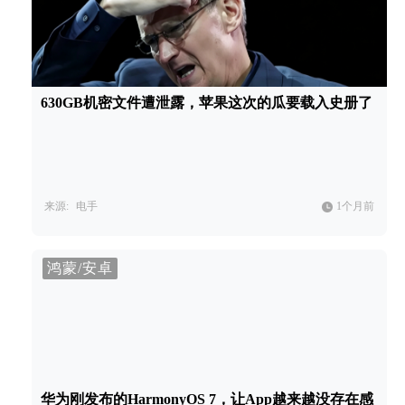
630GB机密文件遭泄露，苹果这次的瓜要载入史册了
来源:
电手
1个月前
鸿蒙/安卓
华为刚发布的HarmonyOS 7，让App越来越没存在感