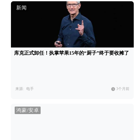
新闻
库克正式卸任！执掌苹果15年的“厨子”终于要收摊了
来源:
电手
3个月前
鸿蒙/安卓